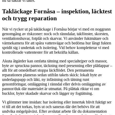
nu så säkrar vi taket.
Takläckage Fornåsa – inspektion, läcktest
och trygg reparation
När vi rycker ut på takläckage i Fornåsa börjar vi med en noggrann
genomgång av riskzoner: nock och ränndalar, takfönster, skorsten,
ventilationshuvar, fotplåt och skarvar. Vi använder fuktmätare och
värmekamera för att spåra vattenvägar och bedöma hur långt fukten
spridit sig i undertak och isolering. Vid behov kompletterar vi med
kontrollerade vattentester för att bekräfta källan.
Akuta åtgärder kan omfatta tätning med specialtejper och massor,
byte av spruckna pannor, täckning med presenning eller plåtlappar –
allt för att omedelbart stoppa läckflödet. Den permanenta
reparationen planeras sedan utifrån takets skick: lokalt byte av
underlagspapp och läkt, ny infästning och tätning runt
genomföringar, omläggning i ränndal eller delvis omläggning av
pannor/duk där materialet är utmattat. På plåttak riktar vi om
bucklor, byter skadade skarvar och lägger ny fogtätning.
Vi glömmer inte insidan: har isolering eller innertak blivit fuktigt ser
vi till att det torkas, byts ut och saneras där det behövs för att
undvika mögelpåväxt. Efter avslutat arbete får du dokumentation