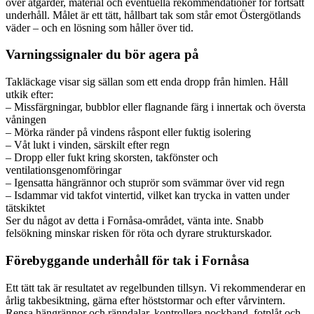
över åtgärder, material och eventuella rekommendationer för fortsatt
underhåll. Målet är ett tätt, hållbart tak som står emot Östergötlands
väder – och en lösning som håller över tid.
Varningssignaler du bör agera på
Takläckage visar sig sällan som ett enda dropp från himlen. Håll
utkik efter:
– Missfärgningar, bubblor eller flagnande färg i innertak och översta
våningen
– Mörka ränder på vindens råspont eller fuktig isolering
– Våt lukt i vinden, särskilt efter regn
– Dropp eller fukt kring skorsten, takfönster och
ventilationsgenomföringar
– Igensatta hängrännor och stuprör som svämmar över vid regn
– Isdammar vid takfot vintertid, vilket kan trycka in vatten under
tätskiktet
Ser du något av detta i Fornåsa-området, vänta inte. Snabb
felsökning minskar risken för röta och dyrare strukturskador.
Förebyggande underhåll för tak i Fornåsa
Ett tätt tak är resultatet av regelbunden tillsyn. Vi rekommenderar en
årlig takbesiktning, gärna efter höststormar och efter vårvintern.
Rensa hängrännor och ränndalar, kontrollera nockband, fotplåt och