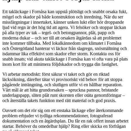
Ett takläckage i Fornåsa kan uppstå plötsligt och snabbt orsaka fukt,
mögel och skador på både konstruktion och inredning. När du ser
missfärgningar i innertaket, känner unken lukt eller hör droppande
ljud vid regn är det hög tid att agera. Vi felsöker och stoppar läckan
på alla typer av tak – tegel- och betongpannor, plåt, papp och
moderna dukar – och ser till att orsaken åtgärdas så att problemet
inte kommer tillbaka. Med lokalkännedom om klimatet i Fornåsa
och Östergötland hanterar vi läckor från slagregn, snösmältning och
isdammar lika effektivt som skador efter storm. Kontakta oss för
snabb insats; vid akuta takläckage i Fornåsa kan vi ofta vara på plats
inom kort för att minimera följdskador och trygga din fastighet.
Vi arbetar metodiskt: först säkrar vi taket och gör en riktad
läcksökning, därefter tätar vi provisoriskt vid behov för att stoppa
pågående inträngning, och slutligen utför vi en hållbar reparation.
Vårt mål är att hitta grundorsaken – spruckna pannor, bristande
underlagspapp, sliten plåt runt skorsten eller otäta genomföringar –
och återställa takets funktion med rätt material och god praxis.
Oavsett om det rör sig om ett enstaka läckage eller återkommande
problem erbjuder vi tydliga rekommendationer, fotograferad
dokumentation och en åtgärdsplan. Du får en rak offert innan arbetet
startar. Behöver du omedelbar hjälp? Ring eller skicka en förfrågan