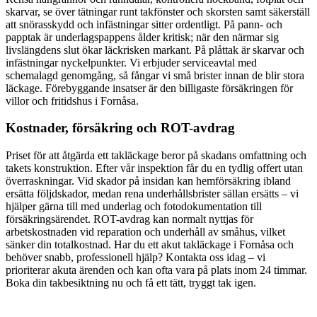
skarvar, se över tätningar runt takfönster och skorsten samt säkerställ
att snörasskydd och infästningar sitter ordentligt. På pann- och
papptak är underlagspappens ålder kritisk; när den närmar sig
livslängdens slut ökar läckrisken markant. På plåttak är skarvar och
infästningar nyckelpunkter. Vi erbjuder serviceavtal med
schemalagd genomgång, så fångar vi små brister innan de blir stora
läckage. Förebyggande insatser är den billigaste försäkringen för
villor och fritidshus i Fornåsa.
Kostnader, försäkring och ROT-avdrag
Priset för att åtgärda ett takläckage beror på skadans omfattning och
takets konstruktion. Efter vår inspektion får du en tydlig offert utan
överraskningar. Vid skador på insidan kan hemförsäkring ibland
ersätta följdskador, medan rena underhållsbrister sällan ersätts – vi
hjälper gärna till med underlag och fotodokumentation till
försäkringsärendet. ROT-avdrag kan normalt nyttjas för
arbetskostnaden vid reparation och underhåll av småhus, vilket
sänker din totalkostnad. Har du ett akut takläckage i Fornåsa och
behöver snabb, professionell hjälp? Kontakta oss idag – vi
prioriterar akuta ärenden och kan ofta vara på plats inom 24 timmar.
Boka din takbesiktning nu och få ett tätt, tryggt tak igen.