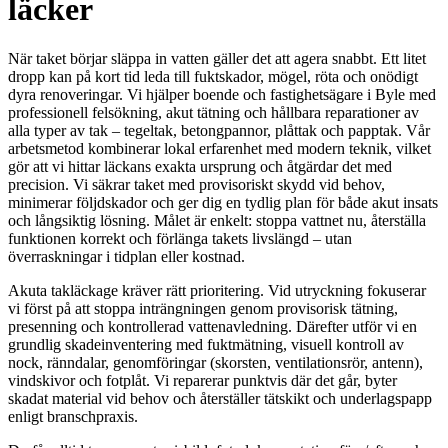
läcker
När taket börjar släppa in vatten gäller det att agera snabbt. Ett litet
dropp kan på kort tid leda till fuktskador, mögel, röta och onödigt
dyra renoveringar. Vi hjälper boende och fastighetsägare i Byle med
professionell felsökning, akut tätning och hållbara reparationer av
alla typer av tak – tegeltak, betongpannor, plåttak och papptak. Vår
arbetsmetod kombinerar lokal erfarenhet med modern teknik, vilket
gör att vi hittar läckans exakta ursprung och åtgärdar det med
precision. Vi säkrar taket med provisoriskt skydd vid behov,
minimerar följdskador och ger dig en tydlig plan för både akut insats
och långsiktig lösning. Målet är enkelt: stoppa vattnet nu, återställa
funktionen korrekt och förlänga takets livslängd – utan
överraskningar i tidplan eller kostnad.
Akuta takläckage kräver rätt prioritering. Vid utryckning fokuserar
vi först på att stoppa inträngningen genom provisorisk tätning,
presenning och kontrollerad vattenavledning. Därefter utför vi en
grundlig skadeinventering med fuktmätning, visuell kontroll av
nock, ränndalar, genomföringar (skorsten, ventilationsrör, antenn),
vindskivor och fotplåt. Vi reparerar punktvis där det går, byter
skadat material vid behov och återställer tätskikt och underlagspapp
enligt branschpraxis.