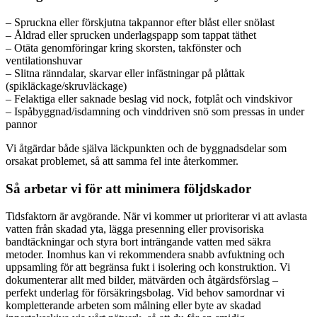
– Spruckna eller förskjutna takpannor efter blåst eller snölast
– Åldrad eller sprucken underlagspapp som tappat täthet
– Otäta genomföringar kring skorsten, takfönster och
ventilationshuvar
– Slitna ränndalar, skarvar eller infästningar på plåttak
(spikläckage/skruvläckage)
– Felaktiga eller saknade beslag vid nock, fotplåt och vindskivor
– Ispåbyggnad/isdamning och vinddriven snö som pressas in under
pannor
Vi åtgärdar både själva läckpunkten och de byggnadsdelar som
orsakat problemet, så att samma fel inte återkommer.
Så arbetar vi för att minimera följdskador
Tidsfaktorn är avgörande. När vi kommer ut prioriterar vi att avlasta
vatten från skadad yta, lägga presenning eller provisoriska
bandtäckningar och styra bort inträngande vatten med säkra
metoder. Inomhus kan vi rekommendera snabb avfuktning och
uppsamling för att begränsa fukt i isolering och konstruktion. Vi
dokumenterar allt med bilder, mätvärden och åtgärdsförslag –
perfekt underlag för försäkringsbolag. Vid behov samordnar vi
kompletterande arbeten som målning eller byte av skadad