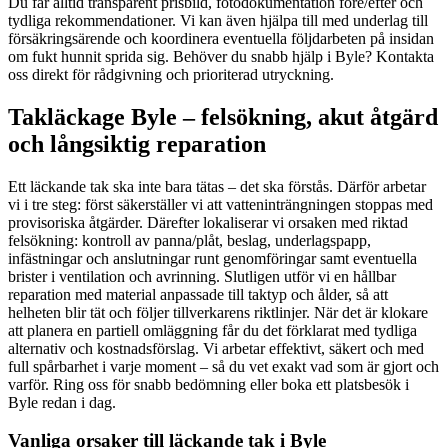
Du får alltid transparent prisbild, fotodokumentation före/efter och
tydliga rekommendationer. Vi kan även hjälpa till med underlag till
försäkringsärende och koordinera eventuella följdarbeten på insidan
om fukt hunnit sprida sig. Behöver du snabb hjälp i Byle? Kontakta
oss direkt för rådgivning och prioriterad utryckning.
Takläckage Byle – felsökning, akut åtgärd
och långsiktig reparation
Ett läckande tak ska inte bara tätas – det ska förstås. Därför arbetar
vi i tre steg: först säkerställer vi att vatteninträngningen stoppas med
provisoriska åtgärder. Därefter lokaliserar vi orsaken med riktad
felsökning: kontroll av panna/plåt, beslag, underlagspapp,
infästningar och anslutningar runt genomföringar samt eventuella
brister i ventilation och avrinning. Slutligen utför vi en hållbar
reparation med material anpassade till taktyp och ålder, så att
helheten blir tät och följer tillverkarens riktlinjer. När det är klokare
att planera en partiell omläggning får du det förklarat med tydliga
alternativ och kostnadsförslag. Vi arbetar effektivt, säkert och med
full spårbarhet i varje moment – så du vet exakt vad som är gjort och
varför. Ring oss för snabb bedömning eller boka ett platsbesök i
Byle redan i dag.
Vanliga orsaker till läckande tak i Byle