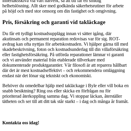
innertaksskiva via vårt nätverk, så att du får en smidig
helhetslösning. Allt sker med godkända säkerhetsrutiner för arbete
på höjd och med stor omsorg om din fastighet och omgivning.
Pris, försäkring och garanti vid takläckage
Du får ett tydligt kostnadsupplägg innan vi sätter igång, där
akutinsats och permanent reparation redovisas var för sig. ROT-
avdrag kan ofta nyttjas för arbetskostnaden. Vi hjälper gärna till med
skadebeskrivning, foton och kostnadsunderlag till din villaförsäkring
eller fastighetsförsäkring. På utförda reparationer lämnar vi garanti
och vi använder material från etablerade tillverkare med
dokumenterade produktgarantier. Vår filosofi är att reparera hållbart
där det är mest kostnadseffektivt – och rekommendera omläggning
endast när det lönar sig tekniskt och ekonomiskt.
Behöver du omedelbar hjälp med takläckage i Byle eller vill boka en
snabb besiktning? Ring oss eller skicka en förfrågan nu för
prioriterad återkoppling samma dag. Vi stoppar läckan, återställer
tätheten och ser till att ditt tak står starkt – i dag och många år framåt.
Kontakta oss idag!