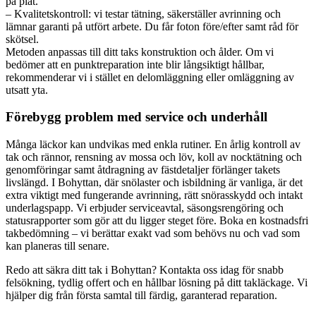
på plåt.
– Kvalitetskontroll: vi testar tätning, säkerställer avrinning och
lämnar garanti på utfört arbete. Du får foton före/efter samt råd för
skötsel.
Metoden anpassas till ditt taks konstruktion och ålder. Om vi
bedömer att en punktreparation inte blir långsiktigt hållbar,
rekommenderar vi i stället en delomläggning eller omläggning av
utsatt yta.
Förebygg problem med service och underhåll
Många läckor kan undvikas med enkla rutiner. En årlig kontroll av
tak och rännor, rensning av mossa och löv, koll av nocktätning och
genomföringar samt åtdragning av fästdetaljer förlänger takets
livslängd. I Bohyttan, där snölaster och isbildning är vanliga, är det
extra viktigt med fungerande avrinning, rätt snörasskydd och intakt
underlagspapp. Vi erbjuder serviceavtal, säsongsrengöring och
statusrapporter som gör att du ligger steget före. Boka en kostnadsfri
takbedömning – vi berättar exakt vad som behövs nu och vad som
kan planeras till senare.
Redo att säkra ditt tak i Bohyttan? Kontakta oss idag för snabb
felsökning, tydlig offert och en hållbar lösning på ditt takläckage. Vi
hjälper dig från första samtal till färdig, garanterad reparation.