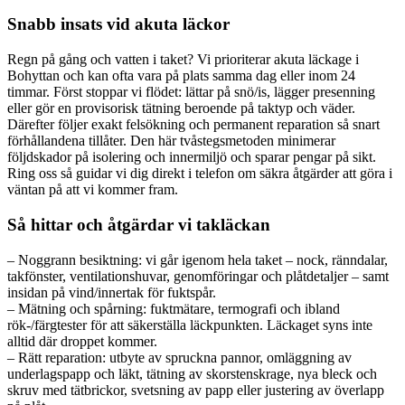
Snabb insats vid akuta läckor
Regn på gång och vatten i taket? Vi prioriterar akuta läckage i
Bohyttan och kan ofta vara på plats samma dag eller inom 24
timmar. Först stoppar vi flödet: lättar på snö/is, lägger presenning
eller gör en provisorisk tätning beroende på taktyp och väder.
Därefter följer exakt felsökning och permanent reparation så snart
förhållandena tillåter. Den här tvåstegsmetoden minimerar
följdskador på isolering och innermiljö och sparar pengar på sikt.
Ring oss så guidar vi dig direkt i telefon om säkra åtgärder att göra i
väntan på att vi kommer fram.
Så hittar och åtgärdar vi takläckan
– Noggrann besiktning: vi går igenom hela taket – nock, ränndalar,
takfönster, ventilationshuvar, genomföringar och plåtdetaljer – samt
insidan på vind/innertak för fuktspår.
– Mätning och spårning: fuktmätare, termografi och ibland
rök-/färgtester för att säkerställa läckpunkten. Läckaget syns inte
alltid där droppet kommer.
– Rätt reparation: utbyte av spruckna pannor, omläggning av
underlagspapp och läkt, tätning av skorstenskrage, nya bleck och
skruv med tätbrickor, svetsning av papp eller justering av överlapp