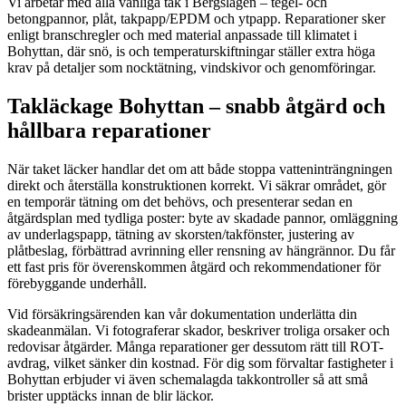
Vi arbetar med alla vanliga tak i Bergslagen – tegel- och
betongpannor, plåt, takpapp/EPDM och ytpapp. Reparationer sker
enligt branschregler och med material anpassade till klimatet i
Bohyttan, där snö, is och temperaturskiftningar ställer extra höga
krav på detaljer som nocktätning, vindskivor och genomföringar.
Takläckage Bohyttan – snabb åtgärd och
hållbara reparationer
När taket läcker handlar det om att både stoppa vatteninträngningen
direkt och återställa konstruktionen korrekt. Vi säkrar området, gör
en temporär tätning om det behövs, och presenterar sedan en
åtgärdsplan med tydliga poster: byte av skadade pannor, omläggning
av underlagspapp, tätning av skorsten/takfönster, justering av
plåtbeslag, förbättrad avrinning eller rensning av hängrännor. Du får
ett fast pris för överenskommen åtgärd och rekommendationer för
förebyggande underhåll.
Vid försäkringsärenden kan vår dokumentation underlätta din
skadeanmälan. Vi fotograferar skador, beskriver troliga orsaker och
redovisar åtgärder. Många reparationer ger dessutom rätt till ROT-
avdrag, vilket sänker din kostnad. För dig som förvaltar fastigheter i
Bohyttan erbjuder vi även schemalagda takkontroller så att små
brister upptäcks innan de blir läckor.