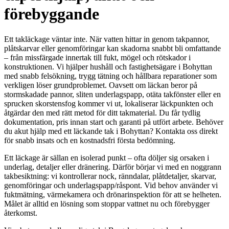
förebyggande
Ett takläckage väntar inte. När vatten hittar in genom takpannor,
plåtskarvar eller genomföringar kan skadorna snabbt bli omfattande
– från missfärgade innertak till fukt, mögel och rötskador i
konstruktionen. Vi hjälper hushåll och fastighetsägare i Bohyttan
med snabb felsökning, trygg tätning och hållbara reparationer som
verkligen löser grundproblemet. Oavsett om läckan beror på
stormskadade pannor, sliten underlagspapp, otäta takfönster eller en
sprucken skorstensfog kommer vi ut, lokaliserar läckpunkten och
åtgärdar den med rätt metod för ditt takmaterial. Du får tydlig
dokumentation, pris innan start och garanti på utfört arbete. Behöver
du akut hjälp med ett läckande tak i Bohyttan? Kontakta oss direkt
för snabb insats och en kostnadsfri första bedömning.
Ett läckage är sällan en isolerad punkt – ofta döljer sig orsaken i
underlag, detaljer eller dränering. Därför börjar vi med en noggrann
takbesiktning: vi kontrollerar nock, ränndalar, plåtdetaljer, skarvar,
genomföringar och underlagspapp/råspont. Vid behov använder vi
fuktmätning, värmekamera och drönarinspektion för att se helheten.
Målet är alltid en lösning som stoppar vattnet nu och förebygger
återkomst.