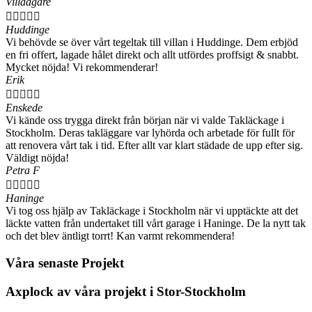
Villaägare





Huddinge
Vi behövde se över vårt tegeltak till villan i Huddinge. Dem erbjöd
en fri offert, lagade hålet direkt och allt utfördes proffsigt & snabbt.
Mycket nöjda! Vi rekommenderar!
Erik





Enskede
Vi kände oss trygga direkt från början när vi valde Takläckage i
Stockholm. Deras takläggare var lyhörda och arbetade för fullt för
att renovera vårt tak i tid. Efter allt var klart städade de upp efter sig.
Väldigt nöjda!
Petra F





Haninge
Vi tog oss hjälp av Takläckage i Stockholm när vi upptäckte att det
läckte vatten från undertaket till vårt garage i Haninge. De la nytt tak
och det blev äntligt torrt! Kan varmt rekommendera!
Våra senaste Projekt
Axplock av våra projekt i Stor-Stockholm