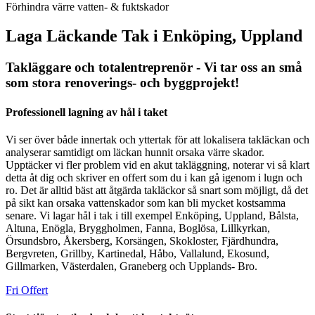
Förhindra värre vatten- & fuktskador
Laga Läckande Tak i Enköping, Uppland
Takläggare och totalentreprenör - Vi tar oss an små
som stora renoverings- och byggprojekt!
Professionell lagning av hål i taket
Vi ser över både innertak och yttertak för att lokalisera takläckan och
analyserar samtidigt om läckan hunnit orsaka värre skador.
Upptäcker vi fler problem vid en akut takläggning, noterar vi så klart
detta åt dig och skriver en offert som du i kan gå igenom i lugn och
ro. Det är alltid bäst att åtgärda takläckor så snart som möjligt, då det
på sikt kan orsaka vattenskador som kan bli mycket kostsamma
senare. Vi lagar hål i tak i till exempel Enköping, Uppland, Bålsta,
Altuna, Enögla, Bryggholmen, Fanna, Boglösa, Lillkyrkan,
Örsundsbro, Åkersberg, Korsängen, Skokloster, Fjärdhundra,
Bergvreten, Grillby, Kartinedal, Håbo, Vallalund, Ekosund,
Gillmarken, Västerdalen, Graneberg och Upplands- Bro.
Fri Offert