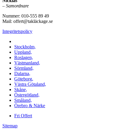
Nicklas
–
Samordnare
Nummer: 010-555 89 49
Mail: offert@takläckage.se
Integritetspolicy
Vi utför arbeten i b.la:
Stockholm,
Uppland,
Roslagen,
Västmanland,
Sörmland,
Dalarna,
Göteborg,
Västra Götaland,
Skåne,
Östergötland,
Småland,
Örebro & Närke
Fri Offert
Sitemap