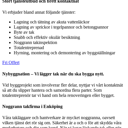
Stort tjänsteutbud och brett kontaktnät
Vi erbjuder bland annat följande tjänster:
Lagning och tätning av akuta vattenläckor
Lagning av sprickor i tegelpannor och betongpannor
Byte av tak
Snabb och effektiv okulär besiktning
Noggrann takinspektion
Totalentreprenad
Hyrning, montering och demontering av byggställningar
Fri Offert
Nybyggnation – Vi lägger tak när du ska bygga nytt.
Vid byggprojekt som involverar fler delar, nyttjar vi vårt kontaktnät
så att du slipper hantera och samordna flera parter. Som
totalentreprenör tar vi hand om hela renoveringen eller bygget.
Noggrann takfirma i Enköping
Våra takläggare och hantverkare är mycket noggranna, oavsett
vilken tjänst det rör sig om. Säkerhet är a och o för att skydda våra
medarbetare och dig som kund. När vi lagar läckande tak eller gör