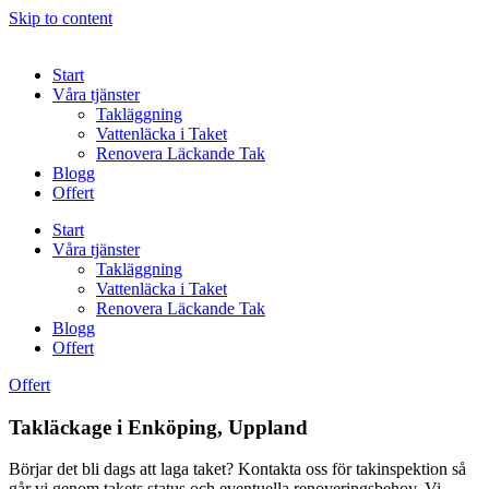
Skip to content
Start
Våra tjänster
Takläggning
Vattenläcka i Taket
Renovera Läckande Tak
Blogg
Offert
Start
Våra tjänster
Takläggning
Vattenläcka i Taket
Renovera Läckande Tak
Blogg
Offert
Offert
Takläckage i Enköping, Uppland
Börjar det bli dags att laga taket? Kontakta oss för takinspektion så
går vi genom takets status och eventuella renoveringsbehov. Vi